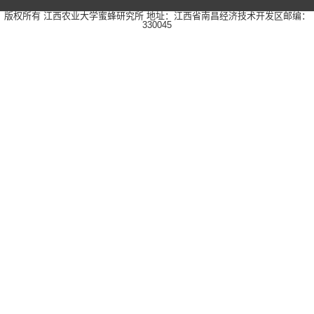
版权所有 江西农业大学蜜蜂研究所
地址：江西省南昌经济技术开发区
邮编：
330045