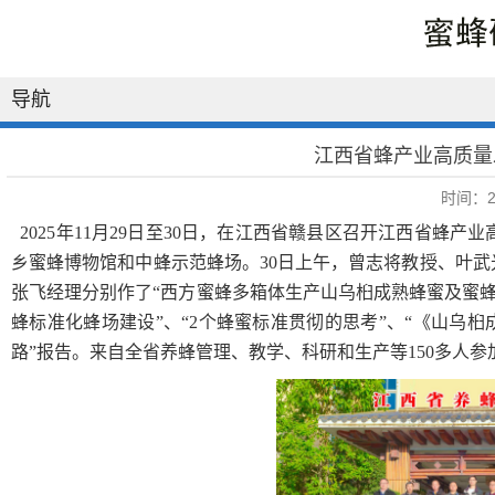
导航
江西省蜂产业高质量
时间：20
2025
年
11
月
29
日至
30
日，在江西省赣县区召开江西省蜂产业
乡蜜蜂博物馆和中蜂示范蜂场。
30
日上午，曾志将教授、叶武
张飞经理分别作了“西方蜜蜂多箱体生产山乌桕成熟蜂蜜及蜜蜂油
蜂标准化蜂场建设”、“
2
个蜂蜜标准贯彻的思考”、“《山乌桕
路”报告。来自全省养蜂管理、教学、科研和生产等
150
多人参