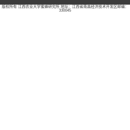
版权所有 江西农业大学蜜蜂研究所
地址：江西省南昌经济技术开发区
邮编：
330045