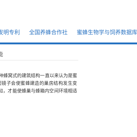
发明专利
全国养蜂合作社
蜜蜂生物学与饲养数据
能
种蜂窝式的建筑结构一直以来认为是蜜
面镜子会使蜜蜂建造的巢房结构发生变
知，才能使蜂巢与蜂箱内空间环境相适